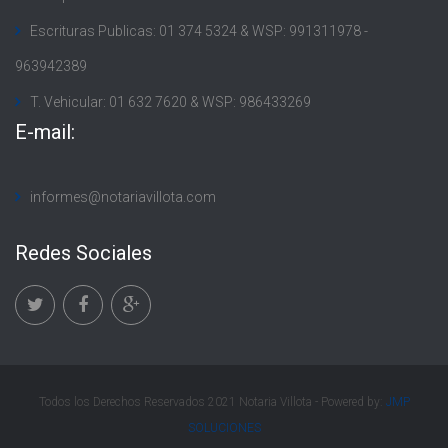
Escrituras Publicas: 01 374 5324 & WSP: 991311978 -
963942389
T. Vehicular: 01 632 7620 & WSP: 986433269
E-mail:
informes@notariavillota.com
Redes Sociales
Todos los Derechos Reservados 2021 Notaria Villota - Powered by:
JMP
SOLUCIONES